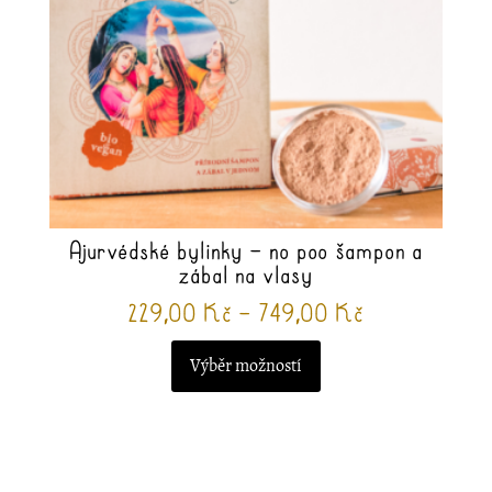
vybrat
na
stránce
produktu
Ajurvédské bylinky – no poo šampon a
zábal na vlasy
Rozpětí
229,00
Kč
–
749,00
Kč
cen:
Výběr možností
229,00 Kč
až
Tento
749,00 Kč
produkt
má