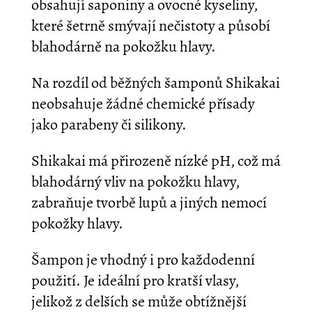
obsahují saponiny a ovocné kyseliny,
které šetrně smývají nečistoty a působí
blahodárně na pokožku hlavy.
Na rozdíl od běžných šamponů Shikakai
neobsahuje žádné chemické přísady
jako parabeny či silikony.
Shikakai má přirozeně nízké pH, což má
blahodárný vliv na pokožku hlavy,
zabraňuje tvorbě lupů a jiných nemocí
pokožky hlavy.
Šampon je vhodný i pro každodenní
použití. Je ideální pro kratší vlasy,
jelikož z delších se může obtížnější