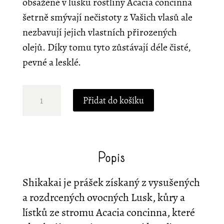
obsažené v lusku rostliny Acacia concinna
šetrně smývají nečistoty z Vašich vlasů ale
nezbavují jejich vlastních přirozených
olejů. Díky tomu tyto zůstávají déle čisté,
pevné a lesklé.
Shikakai
Přidat do košíku
–
no
poo
šampon
Popis
množství
Shikakai je prášek získaný z vysušených
a rozdrcených ovocných Lusk, kůry a
lístků ze stromu Acacia concinna, které