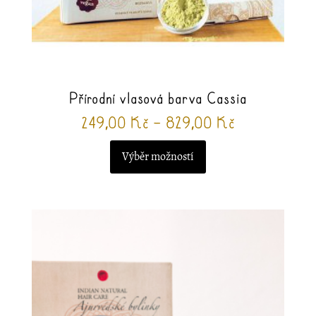
Přírodní vlasová barva Cassia
Rozpětí
249,00
Kč
–
829,00
Kč
cen:
Výběr možností
249,00 Kč
až
Tento
829,00 Kč
produkt
má
více
variant.
Možnosti
lze