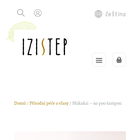
čeština
Domů
/
Přírodní péče o vlasy
/ Shikakai – no poo šampon