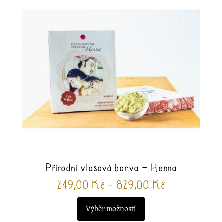
více
variant.
Možnosti
lze
vybrat
na
stránce
produktu
Přírodní vlasová barva – Henna
Rozpětí
249,00
Kč
–
829,00
Kč
cen:
Výběr možností
249,00 Kč