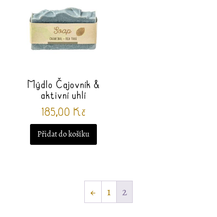
Mýdlo Čajovník &
aktivní uhlí
185,00
Kč
Přidat do košíku
←
1
2