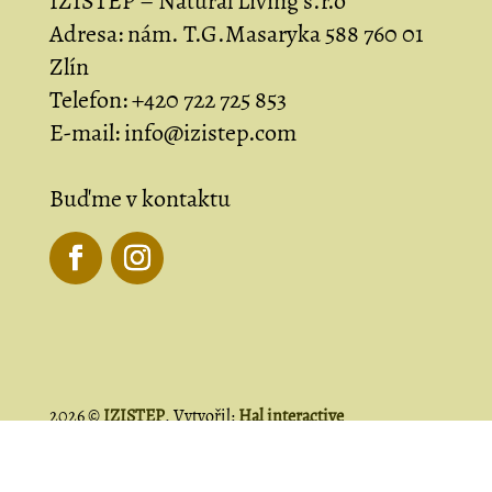
IZISTEP – Natural Living s.r.o
Adresa:
nám. T.G.Masaryka 588 760 01
Zlín
Telefon:
+420 722 725 853
E-mail:
info@izistep.com
Buďme v kontaktu
2026 ©
IZISTEP
. Vytvořil:
Hal interactive
Obchodní podmínky
Předpisy o ochraně osobních