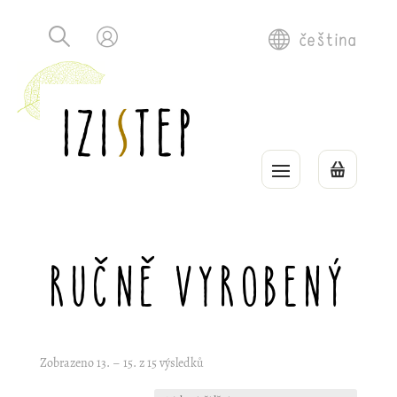
čeština
Ručně vyrobený
Zobrazeno 13. – 15. z 15 výsledků