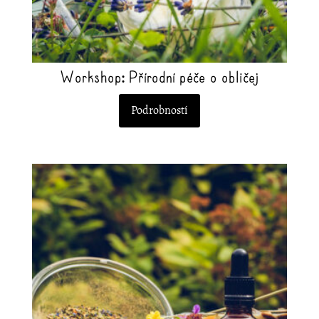
Workshop: Přírodní péče o obličej
Podrobností
Tento
produkt
má
více
variant.
Možnosti
lze
vybrat
na
stránce