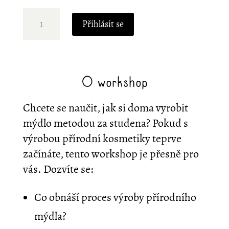
Vyrobte
Přihlásit se
si
vlastní
přírodní
mýdlo
O workshop
množství
Chcete se naučit, jak si doma vyrobit
mýdlo metodou za studena? Pokud s
výrobou přírodní kosmetiky teprve
začínáte, tento workshop je přesně pro
vás. Dozvíte se:
Co obnáší proces výroby přírodního
mýdla?