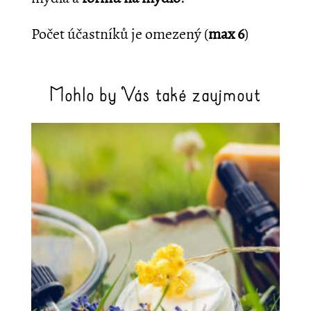
Počet účastníků je omezený (
max 6
)
Mohlo by Vás také zaujmout
Související produkty