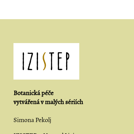
více
variant.
Možnosti
lze
vybrat
na
stránce
produktu
Botanická péče
vytvářená
v malých sériích
Simona Pekolj