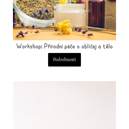
produktu
Workshop: Přírodní péče o obličej a tělo
Podrobností
Tento
produkt
má
více
variant.
Možnosti
lze
vybrat