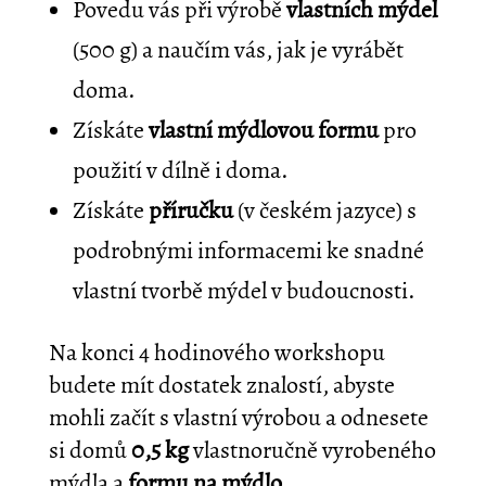
Povedu vás při výrobě
vlastních mýdel
(500 g) a naučím vás, jak je vyrábět
doma.
Získáte
vlastní mýdlovou formu
pro
použití v dílně i doma.
Získáte
příručku
(v českém jazyce) s
podrobnými informacemi ke snadné
vlastní tvorbě mýdel v budoucnosti.
Na konci 4 hodinového workshopu
budete mít dostatek znalostí, abyste
mohli začít s vlastní výrobou a odnesete
si domů
0,5 kg
vlastnoručně vyrobeného
mýdla a
formu na mýdlo
.