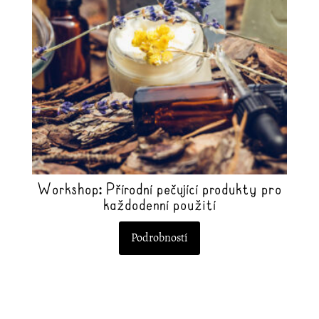
lze
vybrat
na
stránce
produktu
Workshop: Přírodní pečující produkty pro
každodenní použití
Podrobností
Tento
produkt
má