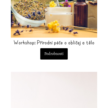
stránce
produktu
Workshop: Přírodní péče o obličej a tělo
Podrobností
Tento
produkt
má
více
variant.
Možnosti
lze