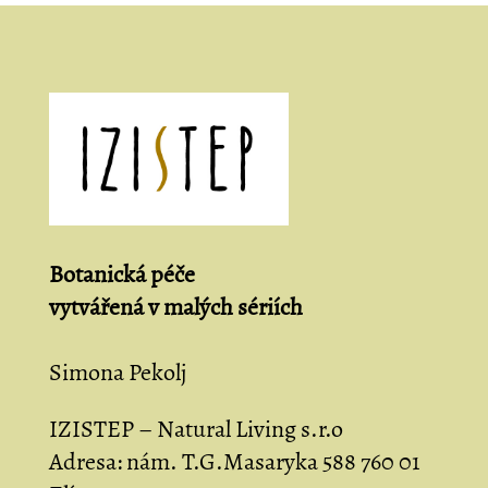
Možnosti
lze
vybrat
na
stránce
produktu
Botanická péče
vytvářená
v malých sériích
Simona Pekolj
IZISTEP – Natural Living s.r.o
Adresa:
nám. T.G.Masaryka 588 760 01