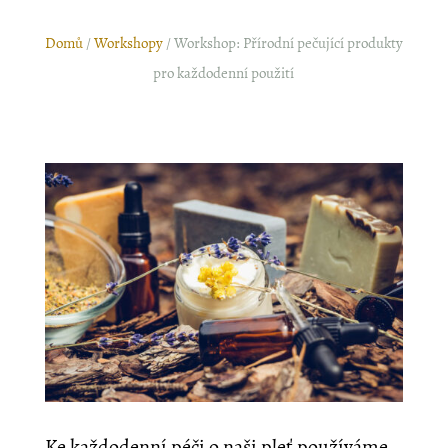
Domů
/
Workshopy
/ Workshop: Přírodní pečující produkty
pro každodenní použití
Ke každodenní péči o naši pleť používáme