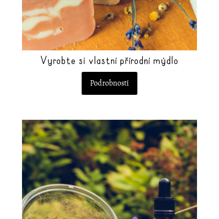
Vyrobte si vlastní přírodní mýdlo
Podrobností
Tento
produkt
má
více
variant.
Možnosti
lze
vybrat
na