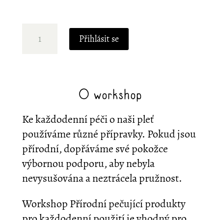
Workshop:
Přihlásit se
Přírodní
pečující
produkty
pro
O workshop
každodenní
Ke každodenní péči o naši pleť
použití
používáme různé přípravky. Pokud jsou
množství
přírodní, dopřáváme své pokožce
výbornou podporu, aby nebyla
nevysušována a neztrácela pružnost.
Workshop Přírodní pečující produkty
pro každodenní použití je vhodný pro